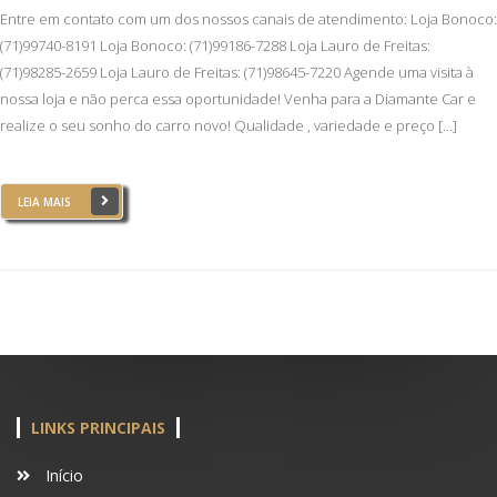
Entre em contato com um dos nossos canais de atendimento: Loja Bonoco:
(71)99740-8191 Loja Bonoco: (71)99186-7288 Loja Lauro de Freitas:
(71)98285-2659 Loja Lauro de Freitas: (71)98645-7220 Agende uma visita à
nossa loja e não perca essa oportunidade! Venha para a Diamante Car e
realize o seu sonho do carro novo! Qualidade , variedade e preço […]
LEIA MAIS
LINKS PRINCIPAIS
Início