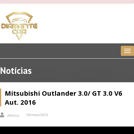
Me
Notícias
Mitsubishi Outlander 3.0/ GT 3.0 V6
Aut. 2016
09/maio/2025
Altimus